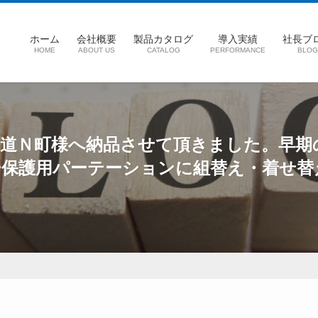
ホーム
会社概要
製品カタログ
導入実績
社長ブ
HOME
ABOUT US
CATALOG
PERFORMANCE
BLOG
道Ｎ町様へ納品させて頂きました。早期
ー保護用パーテーションに組替え・着せ替