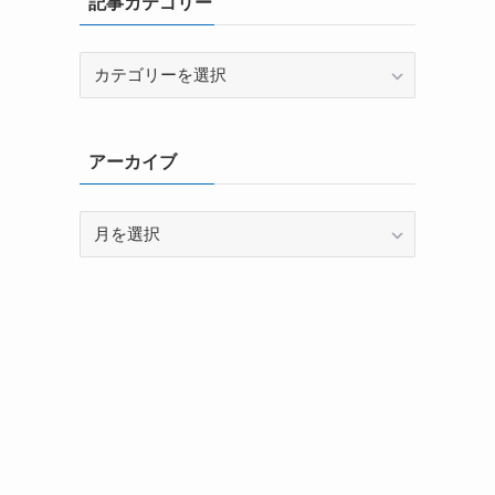
記事カテゴリー
記
事
カ
テ
アーカイブ
ゴ
リ
ー
ア
ー
カ
イ
ブ