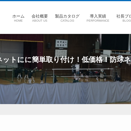
ホーム
会社概要
製品カタログ
導入実績
社長ブ
HOME
ABOUT US
CATALOG
PERFORMANCE
BLOG
ネットにに簡単取り付け！低価格！防球
9