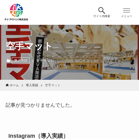
サイト内検索
メニュー
空手マット
導入実績
空手マット
ホーム
導入実績
空手マット
記事が見つかりませんでした。
Instagram（導入実績）