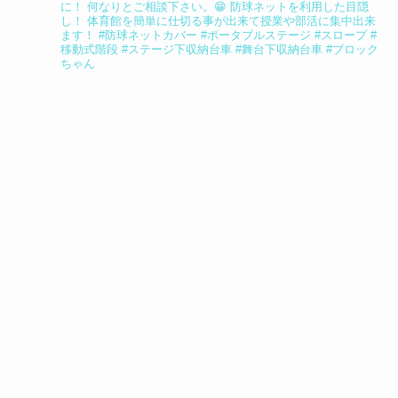
に！
何なりとご相談下さい。😁
防球ネットを利用した目隠
し！
体育館を簡単に仕切る事が出来て授業や部活に集中出来
ます！
#防球ネットカバー
#ポータブルステージ
#スロープ
#
移動式階段
#ステージ下収納台車
#舞台下収納台車
#ブロック
ちゃん